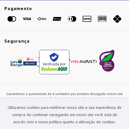
Etiqueta Amarela
Pagamento
Marcas
Segurança
Verificada por
Garantimos a quantidade de 4 unidades por produto divulgado nesse site
ou de acordo com a duração dos estoques, sendo as vendas realizadas
apenas no varejo. Os preços e as condições de pagamento poderão ser
Utilizamos cookies para melhorar nosso site e sua experiência de
alterados a qualquer instante sem prévia comunicação e são exclusivos
para a loja virtual, não restando nenhuma obrigação de prática similar nas
compra. Ao continuar navegando em nosso site você está de
lojas físicas da rede Preçolandia. Todas as imagens dos produtos são
acordo com a nossa política quanto a utilização de cookies.
meramente ilustrativas.