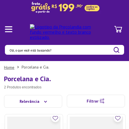
Olá, o que você está buscando?
Termos mais buscados
Porcelana e Cia.
1
º
Panelas
Porcelana e Cia.
2
º
Pratos
2
Produtos
3
º
Organizadores
Filtrar
Relevância
4
º
Bambu
5
º
Prato
6
º
Copo