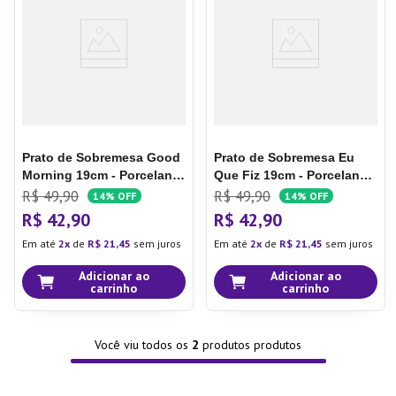
7
º
Tapete
8
º
Aparelho Jantar
9
º
Xicara
10
º
Lixeira
Prato de Sobremesa Good
Prato de Sobremesa Eu
Morning 19cm - Porcelana
Que Fiz 19cm - Porcelana e
e Cia
Cia
R$
49
,
90
R$
49
,
90
14%
OFF
14%
OFF
R$
42
,
90
R$
42
,
90
Em até
2
de
R$
21
,
45
sem juros
Em até
2
de
R$
21
,
45
sem juros
Adicionar ao
Adicionar ao
carrinho
carrinho
Você viu todos os
2
produtos