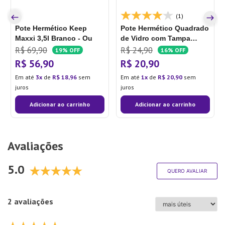
(1)
Pote Hermético Keep
Pote Hermético Quadrado
Maxxi 3,5l Branco - Ou
de Vidro com Tampa
740mL - Mozcada
R$
69
,
90
R$
24
,
90
19%
OFF
16%
OFF
R$
56
,
90
R$
20
,
90
Em até
3
de
R$
18
,
96
sem
Em até
1
de
R$
20
,
90
sem
juros
juros
Adicionar ao carrinho
Adicionar ao carrinho
Avaliações
5.0
QUERO AVALIAR
2 avaliações