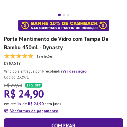
7
º
Xicara
8
º
Tapete
9
º
Aparelho Jantar
10
º
Lixeira
Porta Mantimento de Vidro com Tampa De
Bambu 450mL - Dynasty
2 avaliações
DYNASTY
Ver descrição
Preçolandia
:
232971
R$
29
,
90
17%
OFF
R$
24
,
90
em até
1
de
R$
24
,
90
sem juros
Ver formas de pagamento
COMPRAR