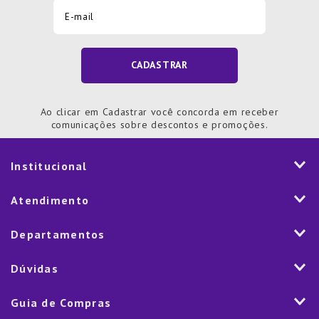
CADASTRAR
Ao clicar em Cadastrar você concorda em receber
comunicações sobre descontos e promoções.
Institucional
História
Atendimento
Visão e Valores
2ª via de Notal Fiscal
Departamentos
Nossas Lojas
Aplicativo
Vendas Corporativas
Mesa
Dúvidas
Fale Conosco
Trabalhe Conosco
Cozinha
Política de Entrega
Como Comprar
Marketplace
Guia de Compras
Eletroportáteis
Trocas e Devoluções
Dúvidas Frequentes