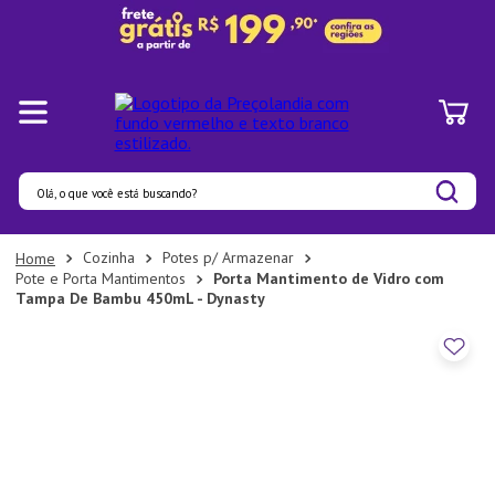
Olá, o que você está buscando?
Termos mais buscados
Cozinha
Potes p/ Armazenar
Pote e Porta Mantimentos
Porta Mantimento de Vidro com
1
º
Pratos
Tampa De Bambu 450mL - Dynasty
2
º
Panelas
3
º
Organizadores
4
º
Bambu
5
º
Prato
6
º
Copo