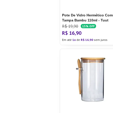
Pote De Vidro Hermético Com
Tampa Bambu 110ml - Tuut
R$
19
,
90
15%
OFF
R$
16
,
90
Em até
1
de
R$
16
,
90
sem juros