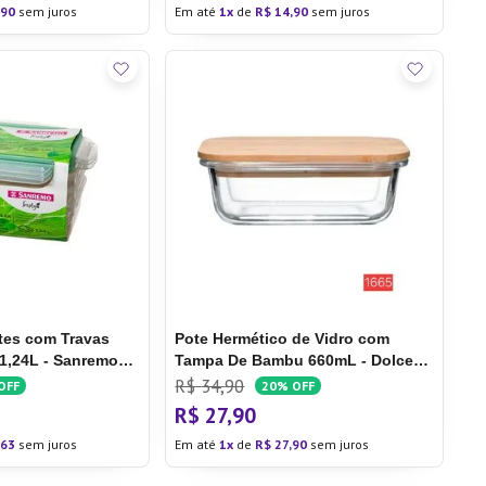
90
sem juros
Em até
1
de
R$
14
,
90
sem juros
tes com Travas
Pote Hermético de Vidro com
1,24L - Sanremo
Tampa De Bambu 660mL - Dolce
tes com Travas
Home
R$
34
,
90
OFF
20%
OFF
1,24l - Sanremo
R$
27
,
90
63
sem juros
Em até
1
de
R$
27
,
90
sem juros