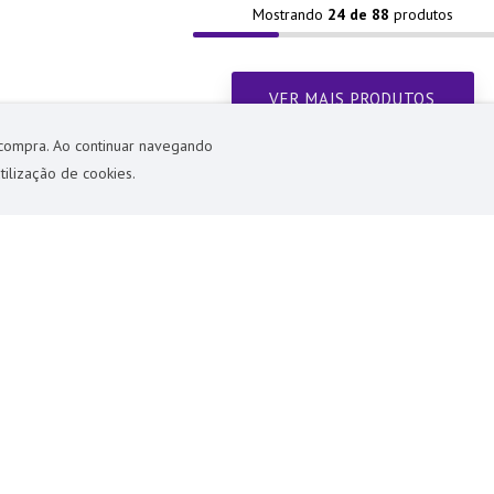
Mostrando
24 de 88
 compra. Ao continuar navegando
tilização de cookies.
Ao clicar em Cadastrar você concorda em receber comunicações s
Departamentos
Dúvidas
G
Mesa
Como Comprar
L
Cozinha
Dúvidas Frequentes
Bl