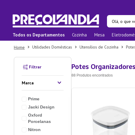
Olá, o que vo
Todos os Departamentos
Cozinha
Mesa
Eletrodomé
Termos ma
Utilidades Domésticas
Utensílios de Cozinha
Pote
1
º
Pane
2
º
Prat
Potes Organizadore
3
º
Orga
88
Produtos
4
º
Bam
Marca
5
º
Prat
Prime
6
º
Copo
Jacki Design
7
º
Apar
Oxford
8
º
Xica
Porcelanas
Nitron
9
º
Tape