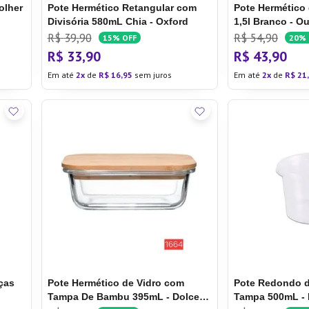
olher
Pote Hermético Retangular com
Pote Hermético
Divisória 580mL Chia - Oxford
1,5l Branco - O
R$
39
,
90
R$
54
,
90
15%
OFF
20%
R$
33
,
90
R$
43
,
90
Em até
2
de
R$
16
,
95
sem juros
Em até
2
de
R$
21
,
ças
Pote Hermético de Vidro com
Pote Redondo d
Tampa De Bambu 395mL - Dolce
Tampa 500mL - 