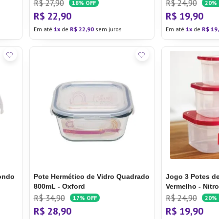
Home
R$
27
,
90
R$
24
,
90
18%
OFF
20%
R$
22
,
90
R$
19
,
90
Em até
1
de
R$
22
,
90
sem juros
Em até
1
de
R$
19
,
dondo
Pote Hermético de Vidro Quadrado
Jogo 3 Potes de
800mL - Oxford
Vermelho - Nitr
R$
34
,
90
R$
24
,
90
17%
OFF
20%
R$
28
,
90
R$
19
,
90