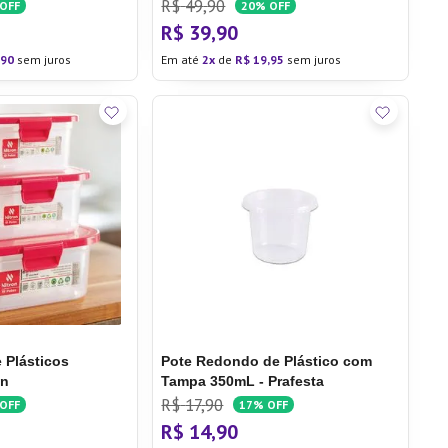
R$
49
,
90
OFF
20%
OFF
R$
39
,
90
90
sem juros
Em até
2
de
R$
19
,
95
sem juros
 Plásticos
Pote Redondo de Plástico com
on
Tampa 350mL - Prafesta
R$
17
,
90
OFF
17%
OFF
R$
14
,
90