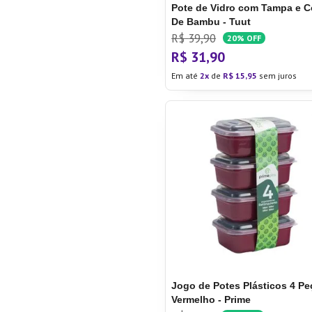
Pote de Vidro com Tampa e C
De Bambu - Tuut
R$
39
,
90
20%
OFF
R$
31
,
90
Em até
2
de
R$
15
,
95
sem juros
Jogo de Potes Plásticos 4 Pe
Vermelho - Prime