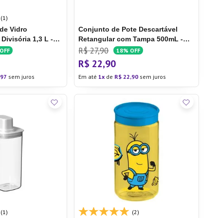
(1)
de Vidro
Conjunto de Pote Descartável
ivisória 1,3 L -
Retangular com Tampa 500mL -
nas
Prafesta
R$
27
,
90
OFF
18%
OFF
R$
22
,
90
97
sem juros
Em até
1
de
R$
22
,
90
sem juros
(1)
(2)