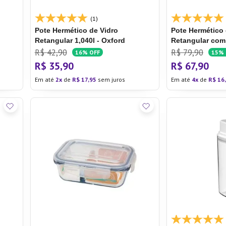
(1)
Pote Hermético de Vidro
Pote Hermético 
Retangular 1,040l - Oxford
Retangular com D
Oxford Porcela
R$
42
,
90
R$
79
,
90
16%
OFF
15%
R$
35
,
90
R$
67
,
90
Em até
2
de
R$
17
,
95
sem juros
Em até
4
de
R$
16
,