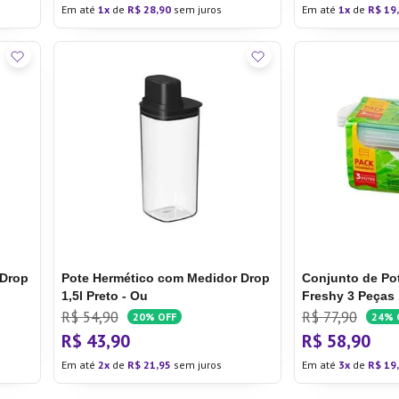
Em até
1
de
R$
28
,
90
sem juros
Em até
1
de
R$
19
,
 Drop
Pote Hermético com Medidor Drop
Conjunto de Po
1,5l Preto - Ou
Freshy 3 Peças 
Conjunto de Po
R$
54
,
90
R$
77
,
90
20%
OFF
24%
Freshy 3 Peças 
R$
43
,
90
R$
58
,
90
Em até
2
de
R$
21
,
95
sem juros
Em até
3
de
R$
19
,