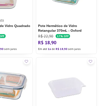
(1)
 de Vidro Quadrado
Pote Hermético de Vidro
Retangular 370mL - Oxford
R$
22
,
90
OFF
17%
OFF
R$
18
,
90
90
sem juros
Em até
1
de
R$
18
,
90
sem juros