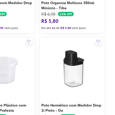
 com Medidor Drop
Pote Organiza Multiuso 350mL
u
Minions - Tiba
R$
6
,
90
OFF
16%
OFF
R$
5
,
80
95
sem juros
Em até
1
de
R$
5
,
80
sem juros
e Plástico com
Pote Hermético com Medidor Drop
Prafesta
1l Preto - Ou