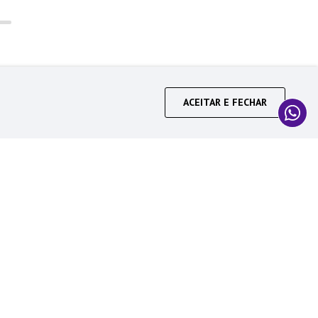
ACEITAR E FECHAR
CADASTRAR
obre descontos e promoções.
uia de compras
Redes Sociais
ista de Presentes
ack Friday