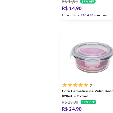
R$
17
,
90
17%
OFF
R$
14
,
90
Em até
1
de
R$
14
,
90
sem juros
(1)
Pote Hermético de Vidro Re
620mL - Oxford
R$
29
,
90
17%
OFF
R$
24
,
90