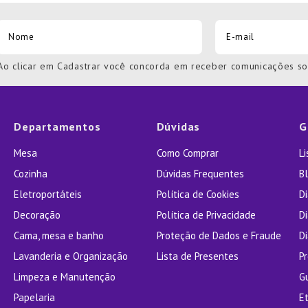
Ao clicar em Cadastrar você concorda em receber comunicações s
Departamentos
Dúvidas
G
Mesa
Como Comprar
L
Cozinha
Dúvidas Frequentes
Bl
Eletroportáteis
Política de Cookies
D
Decoração
Política de Privacidade
D
Cama, mesa e banho
Proteção de Dados e Fraude
Di
Lavanderia e Organização
Lista de Presentes
P
Limpeza e Manutenção
G
Papelaria
E