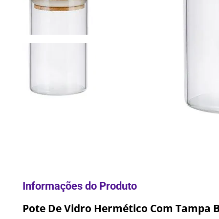
10
º
Pane
Pote De Vidro Hermético Com Tampa 