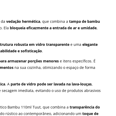
m da
vedação hermética
, que combina a
tampa de bambu
o. Ela
bloqueia eficazmente a entrada de ar e umidade
,
trutura robusta em vidro transparente
e uma
elegante
abilidade e sofisticação
.
 para armazenar porções menores
e itens específicos. É
imentos
na sua cozinha, otimizando o espaço de forma
ica
. A
parte de vidro pode ser lavada na lava-louças
,
secagem imediata, evitando o uso de produtos abrasivos
ético Bambu 110ml Tuut, que combina a
transparência do
 do rústico ao contemporâneo, adicionando um
toque de