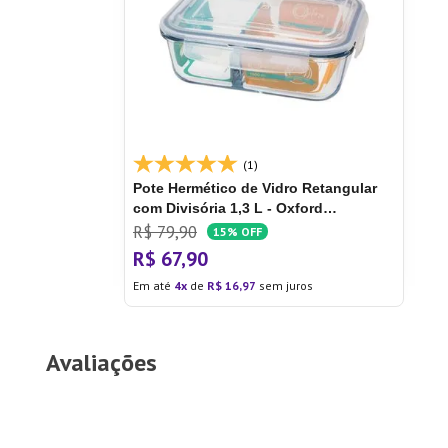
(1)
Pote Hermético de Vidro Retangular
com Divisória 1,3 L - Oxford
Porcelanas
R$
79
,
90
15%
OFF
R$
67
,
90
Em até
4
de
R$
16
,
97
sem juros
Avaliações