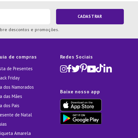
CADASTRAR
obre descontos e promoções.
uia de compras
Redes Sociais
ista de Presentes
ack Friday
ia dos Namorados
Baixe nosso app
ia das Mães
a dos Pais
resente de Natal
uias
tiqueta Amarela