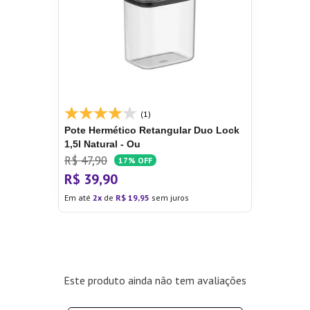
(1)
Pote Hermético Retangular Duo Lock
1,5l Natural - Ou
R$
47
,
90
17%
OFF
R$
39
,
90
Em até
2
de
R$
19
,
95
sem juros
Este produto ainda não tem avaliações