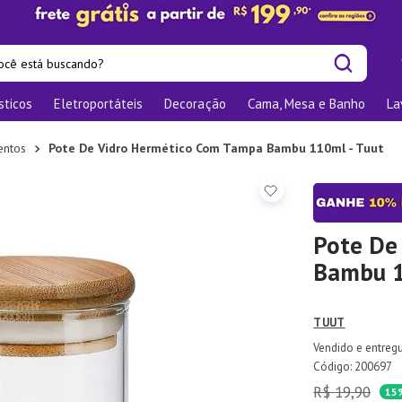
cê está buscando?
sticos
Eletroportáteis
Decoração
Cama, Mesa e Banho
La
is buscados
os
entos
Pote De Vidro Hermético Com Tampa Bambu 110ml - Tuut
las
nizadores
bu
Pote De
Bambu 1
o
te
TUUT
elho Jantar
:
200697
R$
19
,
90
ra
15