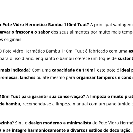
 do Pote Vidro Hermético Bambu 110ml Tuut?
A principal vantage
ervar o frescor e o sabor
dos seus alimentos por muito mais temp
 originais.
 Pote Vidro Hermético Bambu 110ml Tuut é fabricado com uma
es
l para o uso diário, enquanto o bambu oferece um toque de
sustent
 mais indicada?
Com uma
capacidade de 110ml
, este pote é
ideal
bremesas, lanches
ou até mesmo para
organizar temperos e cond
0ml Tuut para garantir sua conservação?
A
limpeza é muito prát
de bambu
, recomenda-se a limpeza manual com um pano úmido e 
ozinha?
Sim, o
design moderno e minimalista
do Pote Vidro Herm
ele se
integre harmoniosamente a diversos estilos de decoração
,