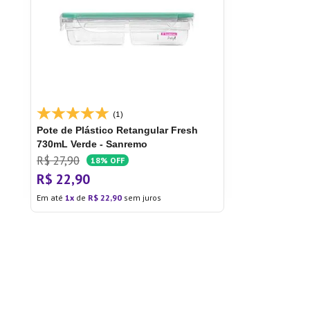
(1)
Pote de Plástico Retangular Fresh
730mL Verde - Sanremo
R$
27
,
90
18%
OFF
R$
22
,
90
Em até
1
de
R$
22
,
90
sem juros