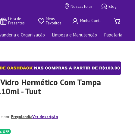
Nossas lojas
Blog
Lista de 
Meus 
Presentes
Favoritos
vanderia e Organização
Limpeza e Manutenção
Papelaria
 Vidro Hermético Com Tampa
10ml - Tuut
Ver descrição
Preçolandia
%
OFF