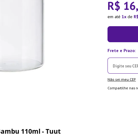
R$
16
la Pressão
em até
1
de
R
Não sei meu CEP
Compartilhe nas r
Bambu 110ml - Tuut