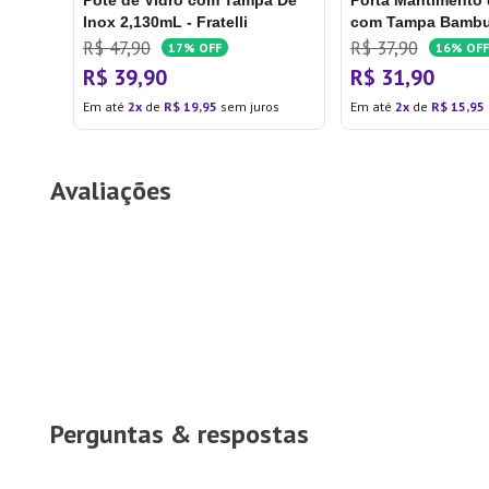
Pote de Vidro com Tampa De
Porta Mantimento 
Inox 2,130mL - Fratelli
com Tampa Bambu 
R$
47
,
90
R$
37
,
90
17%
OFF
16%
OFF
R$
39
,
90
R$
31
,
90
Em até
2
de
R$
19
,
95
sem juros
Em até
2
de
R$
15
,
95
Avaliações
Perguntas & respostas