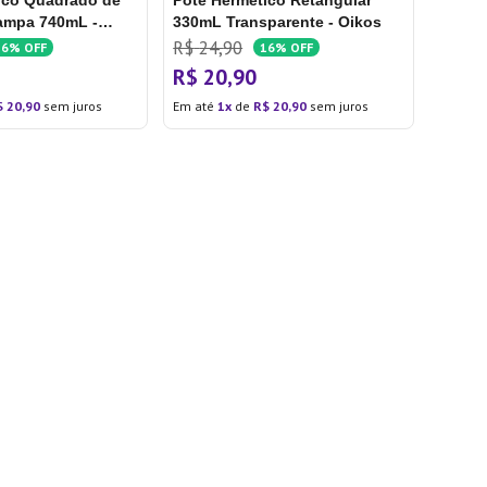
ico Quadrado de
Pote Hermético Retangular
ampa 740mL -
330mL Transparente - Oikos
R$
24
,
90
16%
OFF
16%
OFF
R$
20
,
90
$
20
,
90
sem juros
Em até
1
de
R$
20
,
90
sem juros