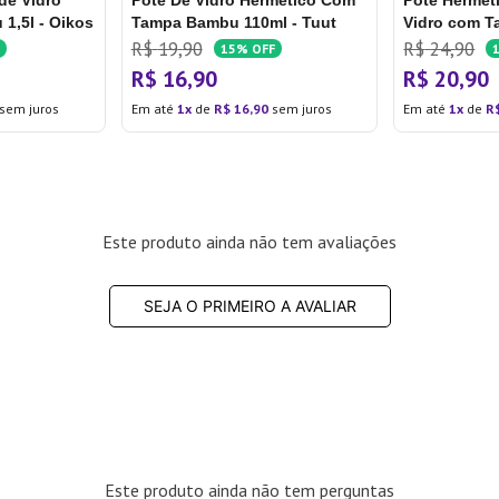
de Vidro
Pote De Vidro Hermético Com
Pote Hermét
1,5l - Oikos
Tampa Bambu 110ml - Tuut
Vidro com T
Mozcada
R$
19
,
90
R$
24
,
90
15%
OFF
R$
16
,
90
R$
20
,
90
sem juros
Em até
1
de
R$
16
,
90
sem juros
Em até
1
de
R
Este produto ainda não tem avaliações
SEJA O PRIMEIRO A AVALIAR
Este produto ainda não tem perguntas