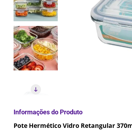
10
º
Pane
Pote Hermético Vidro Retangular 370m