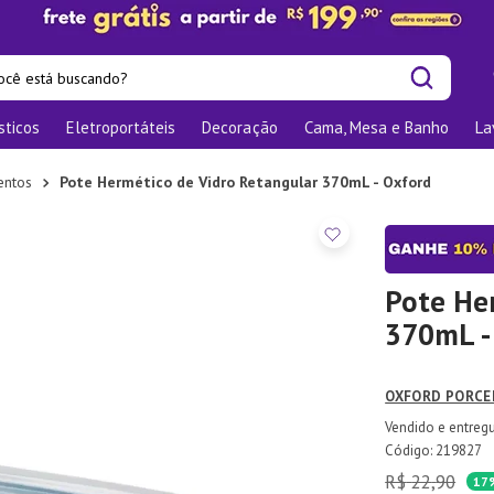
cê está buscando?
sticos
Eletroportáteis
Decoração
Cama, Mesa e Banho
La
is buscados
os
entos
Pote Hermético de Vidro Retangular 370mL - Oxford
las
nizadores
bu
Pote He
370mL -
o
te
OXFORD PORCE
elho Jantar
:
219827
R$
22
,
90
ra
17