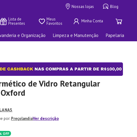
Nossas lojas
Blog
Lista de 
Meus 
Presentes
Favoritos
vanderia e Organização
Limpeza e Manutenção
Papelaria
rmético de Vidro Retangular
 Oxford
LANAS
Ver descrição
Preçolandia
%
OFF