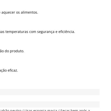
e aquecer os alimentos.
xas temperaturas com segurança e eficiência.
ção do produto.
ção eficaz.
sabão neutro / Usar esponja macia / Secar bem após a