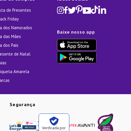
ista de Presentes
ack Friday
ia dos Namorados
Baixe nosso app
ia das Mães
a dos Pais
resente de Natal
uias
tiqueta Amarela
arcas
Segurança
Verificada por