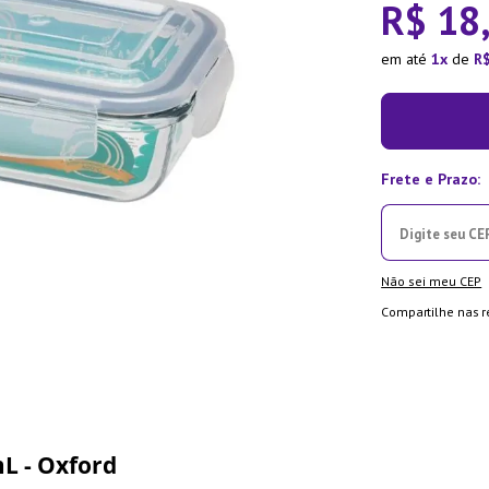
R$
18
la Pressão
em até
1
de
R
Não sei meu CEP
Compartilhe nas r
L - Oxford