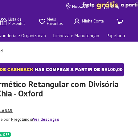
Nossas lojas
Blog
Lista de 
Meus 
Presentes
Favoritos
vanderia e Organização
Limpeza e Manutenção
Papelaria
rd
rmético Retangular com Divisória
hia - Oxford
LANAS
Ver descrição
Preçolandia
%
OFF