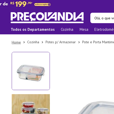
Olá, o que vo
Todos os Departamentos
Cozinha
Mesa
Eletrodomé
Termos ma
1
º
Prat
Cozinha
Potes p/ Armazenar
Pote e Porta Mantim
2
º
Pane
3
º
Orga
4
º
Bam
5
º
Prat
6
º
Tape
7
º
Copo
8
º
Apar
9
º
Lixei