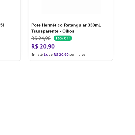
5l
Pote Hermético Retangular 330mL
Transparente - Oikos
R$
24
,
90
16%
OFF
R$
20
,
90
Em até
1
de
R$
20
,
90
sem juros