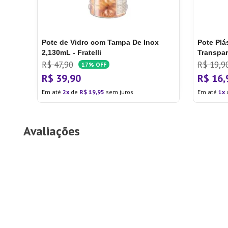
Pote de Vidro com Tampa De Inox
Pote Plá
2,130mL - Fratelli
Transpar
R$
47
,
90
R$
19
,
9
17%
OFF
R$
39
,
90
R$
16
,
Em até
2
de
R$
19
,
95
sem juros
Em até
1
Avaliações