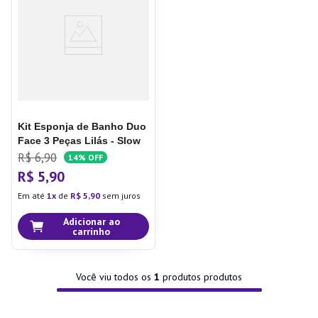
7
º
Copo
8
º
Aparelho Jantar
9
º
Lixeira
10
º
Panela Pressão
Kit Esponja de Banho Duo
Face 3 Peças Lilás - Slow
R$
6
,
90
14%
OFF
R$
5
,
90
Em até
1
de
R$
5
,
90
sem juros
Adicionar ao
carrinho
Você viu todos os
1
produtos