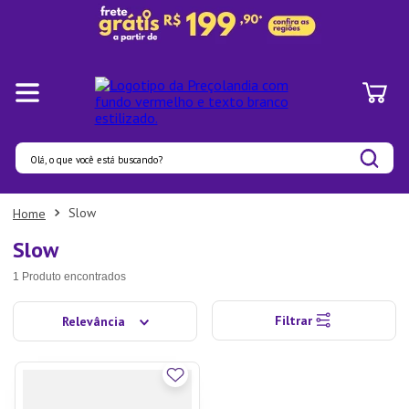
Olá, o que você está buscando?
Termos mais buscados
Slow
1
º
Pratos
Slow
2
º
Panelas
1
Produto
3
º
Organizadores
Filtrar
Relevância
4
º
Bambu
5
º
Prato
6
º
Tapete