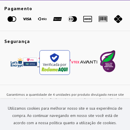
Etiqueta Amarela
Pagamento
Marcas
Segurança
Verificada por
Garantimos a quantidade de 4 unidades por produto divulgado nesse site
ou de acordo com a duração dos estoques, sendo as vendas realizadas
apenas no varejo. Os preços e as condições de pagamento poderão ser
Utilizamos cookies para melhorar nosso site e sua experiência de
alterados a qualquer instante sem prévia comunicação e são exclusivos
para a loja virtual, não restando nenhuma obrigação de prática similar nas
compra. Ao continuar navegando em nosso site você está de
lojas físicas da rede Preçolandia. Todas as imagens dos produtos são
acordo com a nossa política quanto a utilização de cookies.
meramente ilustrativas.