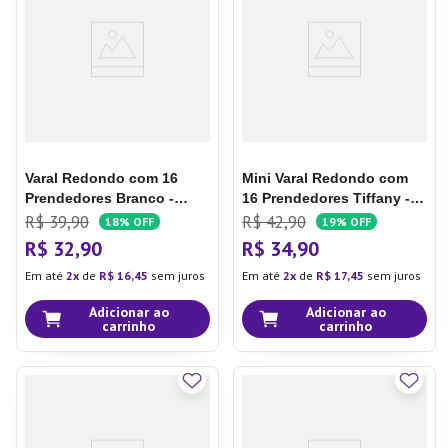
7
º
Tapete
8
º
Aparelho Jantar
9
º
Xicara
10
º
Lixeira
Varal Redondo com 16
Mini Varal Redondo com
Prendedores Branco -
16 Prendedores Tiffany -
Ordene
Esfrebom
R$
39
,
90
R$
42
,
90
18%
OFF
19%
OFF
R$
32
,
90
R$
34
,
90
Em até
2
de
R$
16
,
45
sem juros
Em até
2
de
R$
17
,
45
sem juros
Adicionar ao
Adicionar ao
carrinho
carrinho