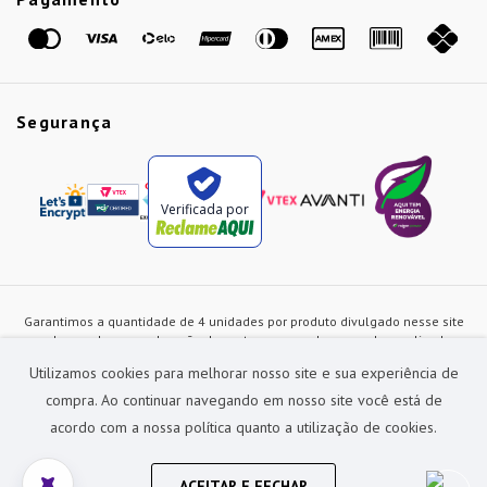
Marcas
Segurança
Verificada por
Garantimos a quantidade de 4 unidades por produto divulgado nesse site
ou de acordo com a duração dos estoques, sendo as vendas realizadas
apenas no varejo. Os preços e as condições de pagamento poderão ser
Utilizamos cookies para melhorar nosso site e sua experiência de
alterados a qualquer instante sem prévia comunicação e são exclusivos
para a loja virtual, não restando nenhuma obrigação de prática similar nas
compra. Ao continuar navegando em nosso site você está de
lojas físicas da rede Preçolandia. Todas as imagens dos produtos são
acordo com a nossa política quanto a utilização de cookies.
meramente ilustrativas.
Preçolandia Comercial Ltda CNPJ: 62.270.186/0011-28
sac@precolandia.com.br - (11) 5445-1010
ACEITAR E FECHAR