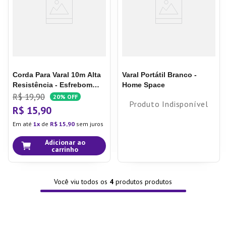
Corda Para Varal 10m Alta
Varal Portátil Branco -
Resistência - Esfrebom
Home Space
Corda para Varal 10m Alta
R$
19
,
90
20%
OFF
Produto Indisponível
Resistência - Esfrebom
R$
15
,
90
Em até
1
de
R$
15
,
90
sem juros
Adicionar ao
carrinho
Você viu todos os
4
produtos