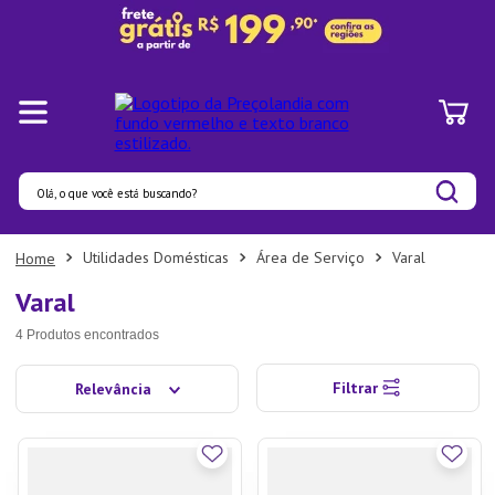
Olá, o que você está buscando?
Termos mais buscados
Utilidades Domésticas
Área de Serviço
Varal
1
º
Panelas
Varal
2
º
Pratos
4
Produtos
3
º
Organizadores
Filtrar
Relevância
4
º
Bambu
5
º
Prato
6
º
Copo