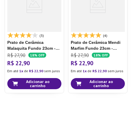
(3)
(4)
Prato de Cerâmica
Prato de Cerâmica Mendi
Malaquita
Fundo 23cm -
Marfim
Fundo 23cm -
Oxford
Oxford
R$
27
,
90
R$
27
,
90
18%
OFF
18%
OFF
R$
22
,
90
R$
22
,
90
Em até
1
de
R$
22
,
90
sem juros
Em até
1
de
R$
22
,
90
sem juros
Adicionar ao
Adicionar ao
carrinho
carrinho