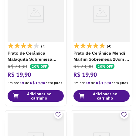
7
º
Aparelho Jantar
8
º
Xicara
9
º
Tapete
10
º
Lixeira
(3)
(4)
Prato de Cerâmica
Prato de Cerâmica Mendi
Malaquita
Sobremesa
Marfim
Sobremesa 20cm -
20cm - Oxford
Oxford
R$
24
,
90
R$
24
,
90
20%
OFF
20%
OFF
R$
19
,
90
R$
19
,
90
Em até
1
de
R$
19
,
90
sem juros
Em até
1
de
R$
19
,
90
sem juros
Adicionar ao
Adicionar ao
carrinho
carrinho