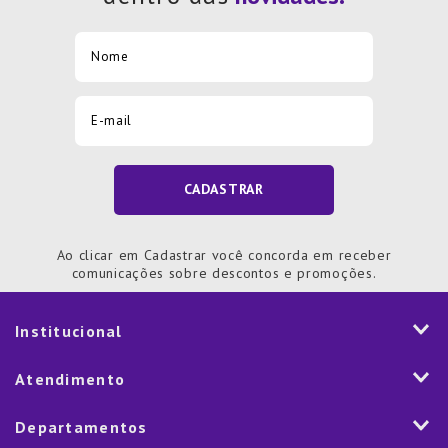
CADASTRAR
Ao clicar em Cadastrar você concorda em receber
comunicações sobre descontos e promoções.
Institucional
História
Atendimento
Visão e Valores
2ª via de Notal Fiscal
Departamentos
Nossas Lojas
Aplicativo