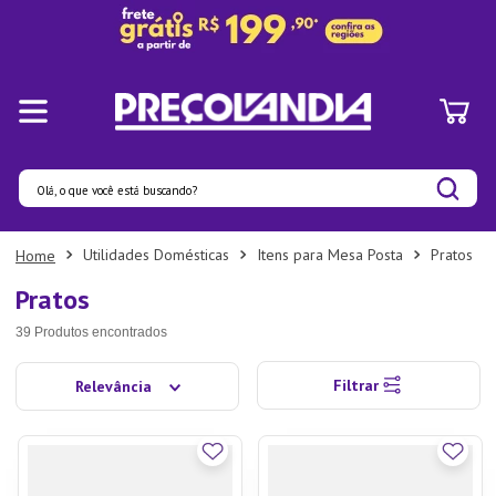
Olá, o que você está buscando?
Termos mais buscados
Utilidades Domésticas
Itens para Mesa Posta
Pratos
1
º
Panelas
Pratos
2
º
Pratos
39
Produtos
3
º
Organizadores
Filtrar
Relevância
4
º
Bambu
5
º
Prato
6
º
Copo