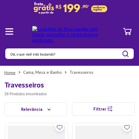
Olá, o que você está buscando?
Termos mais buscados
Cama, Mesa e Banho
Travesseiros
1
º
Panelas
Travesseiros
2
º
Pratos
39
Produtos
3
º
Organizadores
Filtrar
Relevância
4
º
Bambu
5
º
Copo
6
º
Prato