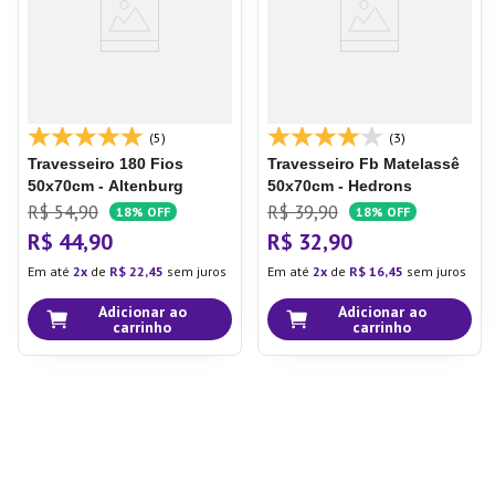
(5)
(3)
Travesseiro 180 Fios
Travesseiro Fb Matelassê
50x70cm - Altenburg
50x70cm - Hedrons
R$
54
,
90
R$
39
,
90
18%
OFF
18%
OFF
R$
44
,
90
R$
32
,
90
Em até
2
de
R$
22
,
45
sem juros
Em até
2
de
R$
16
,
45
sem juros
Adicionar ao
Adicionar ao
carrinho
carrinho