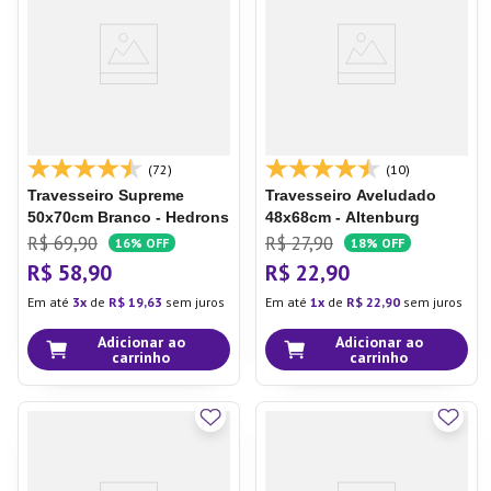
7
º
Aparelho Jantar
8
º
Xicara
9
º
Lixeira
10
º
Organizador
(72)
(10)
Travesseiro Supreme
Travesseiro Aveludado
50x70cm Branco - Hedrons
48x68cm - Altenburg
R$
69
,
90
R$
27
,
90
16%
OFF
18%
OFF
R$
58
,
90
R$
22
,
90
Em até
3
de
R$
19
,
63
sem juros
Em até
1
de
R$
22
,
90
sem juros
Adicionar ao
Adicionar ao
carrinho
carrinho