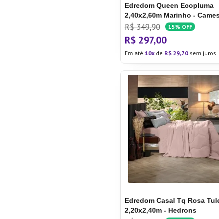
Edredom Queen Ecopluma
2,40x2,60m Marinho - Came
R$
349
,
90
15%
OFF
R$
297
,
00
Em até
10
de
R$
29
,
70
sem juros
Edredom Casal Tq Rosa Tul
2,20x2,40m - Hedrons