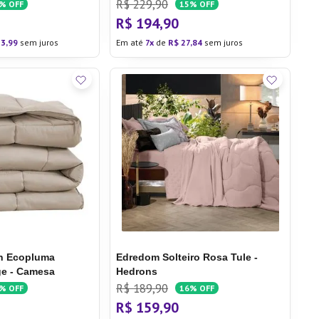
R$
229
,
90
5%
OFF
15%
OFF
R$
194
,
90
33
,
99
sem juros
Em até
7
de
R$
27
,
84
sem juros
n Ecopluma
Edredom Solteiro Rosa Tule -
ge - Camesa
Hedrons
R$
189
,
90
5%
OFF
16%
OFF
R$
159
,
90