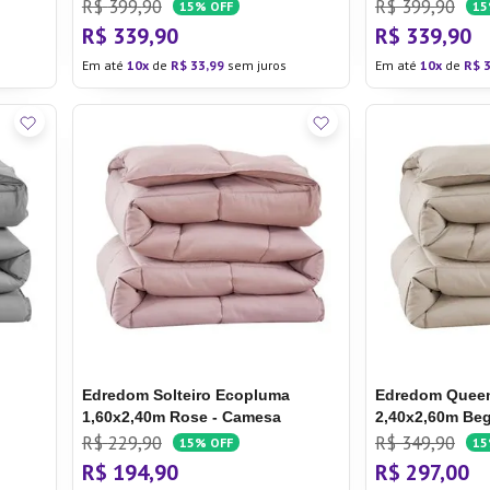
R$
399
,
90
R$
399
,
90
15%
OFF
1
R$
339
,
90
R$
339
,
90
Em até
10
de
R$
33
,
99
sem juros
Em até
10
de
R$
Edredom Solteiro Ecopluma
Edredom Quee
1,60x2,40m Rose - Camesa
2,40x2,60m Be
R$
229
,
90
R$
349
,
90
15%
OFF
1
R$
194
,
90
R$
297
,
00