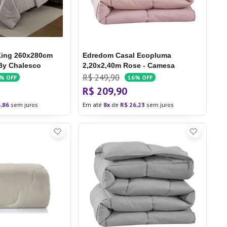
King 260x280cm
Edredom Casal Ecopluma
By Chalesco
2,20x2,40m Rose - Camesa
R$
249
,
90
7%
OFF
16%
OFF
R$
209
,
90
6
,
86
sem juros
Em até
8
de
R$
26
,
23
sem juros