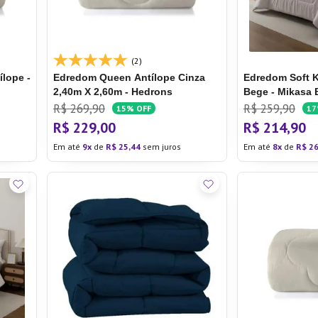
ra
(2)
lope -
Edredom Queen Antílope Cinza
Edredom Soft 
2,40m X 2,60m - Hedrons
Bege - Mikasa 
R$
269
,
90
R$
259
,
90
15%
OFF
1
R$
229
,
00
R$
214
,
90
Em até
9
de
R$
25
,
44
sem juros
Em até
8
de
R$
2