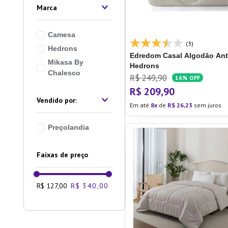
Marca
10
º
Lixei
Camesa
(3)
Hedrons
Edredom Casal Algodão Antí
Mikasa By
Hedrons
Chalesco
R$
249
,
90
16%
OFF
R$
209
,
90
Em até
8
de
R$
26
,
23
sem juros
Preçolandia
Faixas de preço
R$ 127,00
R$ 340,00