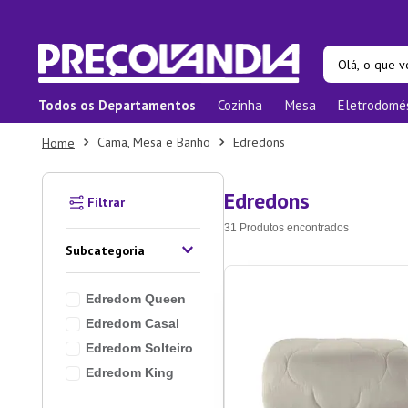
Olá, o que vo
Todos os Departamentos
Cozinha
Mesa
Eletrodomé
Termos ma
Cama, Mesa e Banho
Edredons
1
º
Pane
2
º
Prat
Edredons
3
º
Orga
31
Produtos
4
º
Bam
Subcategoria
5
º
Prat
Edredom Queen
6
º
Copo
Edredom Casal
7
º
Apar
Edredom Solteiro
8
º
Xica
Edredom King
9
º
Tape