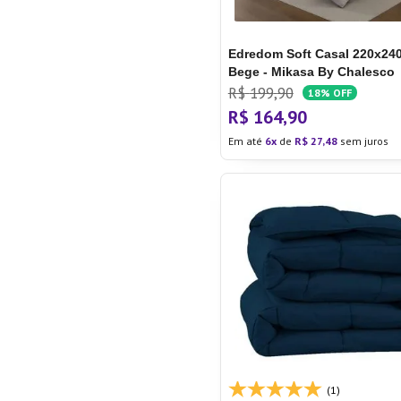
Edredom Soft Casal 220x24
Bege - Mikasa By Chalesco
R$
199
,
90
18%
OFF
R$
164
,
90
Em até
6
de
R$
27
,
48
sem juros
(1)