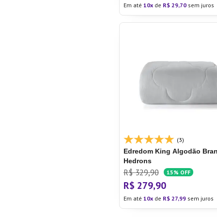
Em até
10
de
R$
29
,
70
sem juros
(3)
Edredom King Algodão Bran
Hedrons
R$
329
,
90
15%
OFF
R$
279
,
90
Em até
10
de
R$
27
,
99
sem juros