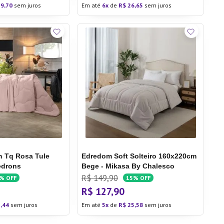
29
,
70
sem juros
Em até
6
de
R$
26
,
65
sem juros
 Tq Rosa Tule
Edredom Soft Solteiro 160x220cm
edrons
Bege - Mikasa By Chalesco
R$
149
,
90
5%
OFF
15%
OFF
R$
127
,
90
5
,
44
sem juros
Em até
5
de
R$
25
,
58
sem juros