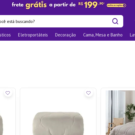
cê está buscando?
sticos
Eletroportáteis
Decoração
Cama, Mesa e Banho
La
is buscados
las
os
nizadores
bu
o
elho Jantar
ra
te