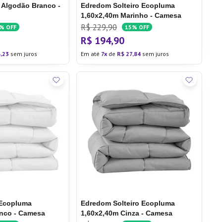
 Algodão Branco -
Edredom Solteiro Ecopluma
1,60x2,40m Marinho - Camesa
R$
229
,
90
6%
OFF
15%
OFF
R$
194
,
90
6
,
23
sem juros
Em até
7
de
R$
27
,
84
sem juros
Ecopluma
Edredom Solteiro Ecopluma
anco - Camesa
1,60x2,40m Cinza - Camesa