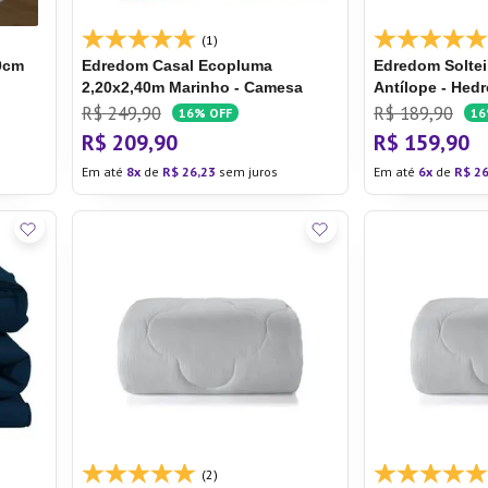
(1)
0cm
Edredom Casal Ecopluma
Edredom Soltei
2,20x2,40m Marinho - Camesa
Antílope - Hed
R$
249
,
90
R$
189
,
90
16%
OFF
1
R$
209
,
90
R$
159
,
90
Em até
8
de
R$
26
,
23
sem juros
Em até
6
de
R$
2
(2)