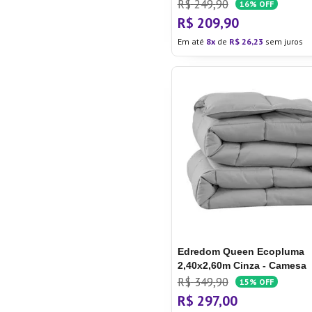
R$
249
,
90
16%
OFF
R$
209
,
90
Em até
8
de
R$
26
,
23
sem juros
Edredom Queen Ecopluma
2,40x2,60m Cinza - Camesa
R$
349
,
90
15%
OFF
R$
297
,
00