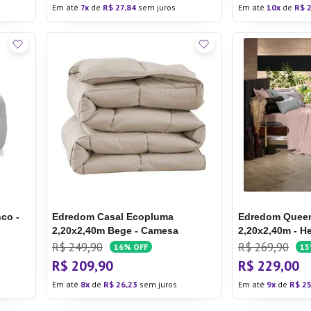
Em até
7
de
R$
27
,
84
sem juros
Em até
10
de
R$
co -
Edredom Casal Ecopluma
Edredom Queen
2,20x2,40m Bege - Camesa
2,20x2,40m - H
R$
249
,
90
R$
269
,
90
16%
OFF
1
R$
209
,
90
R$
229
,
00
Em até
8
de
R$
26
,
23
sem juros
Em até
9
de
R$
2