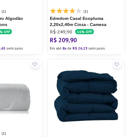
(1)
(1)
ro Algodão
Edredom Casal Ecopluma
rons
2,20x2,40m Cinza - Camesa
R$
249
,
90
6%
OFF
16%
OFF
R$
209
,
90
6
,
65
sem juros
Em até
8
de
R$
26
,
23
sem juros
(1)