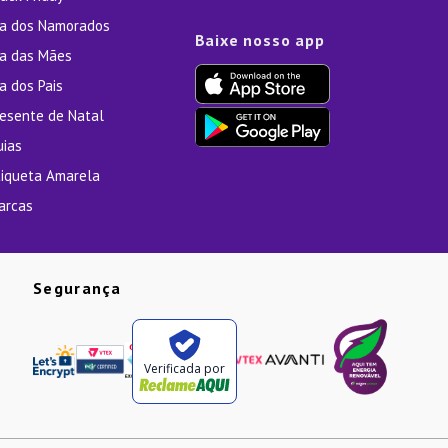
ia dos Namorados
Baixe nosso app
ia das Mães
a dos Pais
resente de Natal
uias
tiqueta Amarela
arcas
Segurança
Verificada por