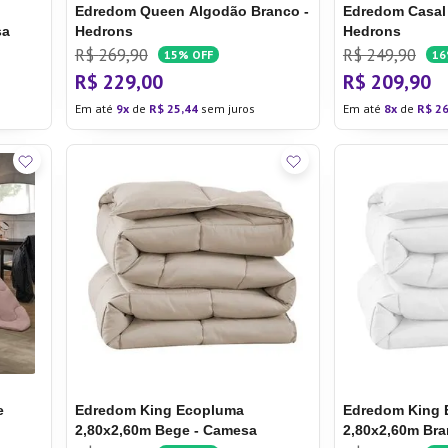
Edredom Queen Algodão Branco -
Edredom Casal
sa
Hedrons
Hedrons
R$
269
,
90
R$
249
,
90
15%
OFF
1
R$
229
,
00
R$
209
,
90
Em até
9
de
R$
25
,
44
sem juros
Em até
8
de
R$
2
e
Edredom King Ecopluma
Edredom King 
2,80x2,60m Bege - Camesa
2,80x2,60m Br