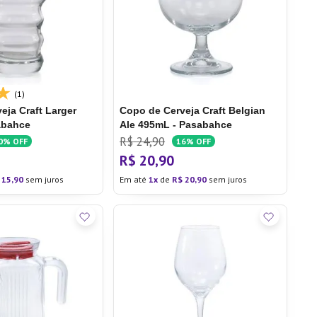
(1)
eja Craft Larger
Copo de Cerveja Craft Belgian
abahce
Ale 495mL - Pasabahce
R$
24
,
90
0%
OFF
16%
OFF
R$
20
,
90
15
,
90
sem juros
Em até
1
de
R$
20
,
90
sem juros