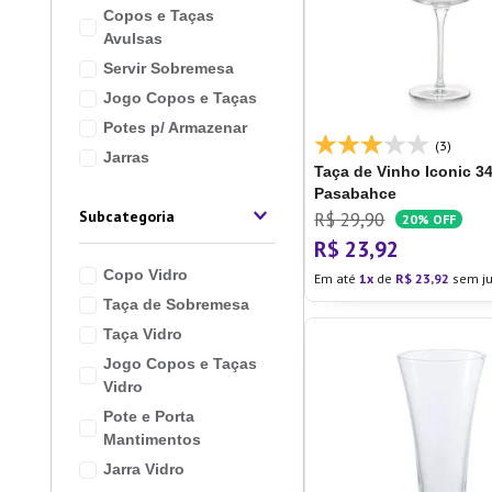
Copos e Taças
10
º
Lixei
Avulsas
Servir Sobremesa
Jogo Copos e Taças
Potes p/ Armazenar
(3)
Jarras
Taça de Vinho Iconic 3
Pasabahce
Subcategoria
R$
29
,
90
20%
OFF
R$
23
,
92
Copo Vidro
Em até
1
de
R$
23
,
92
sem ju
Taça de Sobremesa
Taça Vidro
Jogo Copos e Taças
Vidro
Pote e Porta
Mantimentos
Jarra Vidro