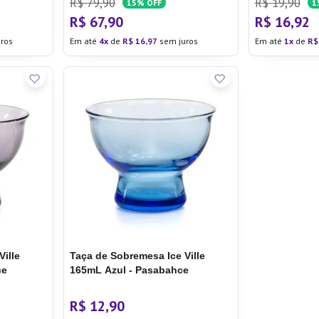
R$
79
,
90
R$
19
,
90
15%
OFF
1
R$
67
,
90
R$
16
,
92
ros
Em até
4
de
R$
16
,
97
sem juros
Em até
1
de
R$
Ville
Taça de Sobremesa Ice Ville
ce
165mL Azul - Pasabahce
R$
12
,
90