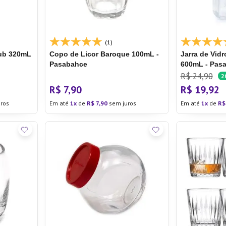
(1)
Pub 320mL
Copo de Licor Baroque 100mL -
Jarra de Vid
Pasabahce
600mL - Pas
R$
24
,
90
2
R$
7
,
90
R$
19
,
92
ros
Em até
1
de
R$
7
,
90
sem juros
Em até
1
de
R$