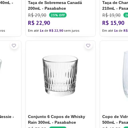
440mL -
Taça de Sobremesa Canadá
Taça de Cha
200mL - Pasabahce
210mL - Pas
R$
29
,
90
R$
19
,
90
23%
OFF
2
R$
22
,
90
R$
15
,
90
ros
Em até
1
de
R$
22
,
90
sem juros
Em até
1
de
R$
essie -
Conjunto 6 Copos de Whisky
Copo de Vidr
Rain 300mL - Pasabahce
500mL - Pas