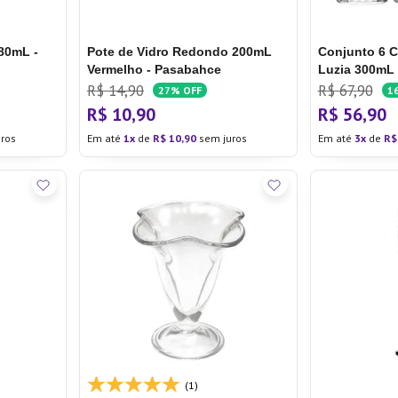
80mL -
Pote de Vidro Redondo 200mL
Conjunto 6 
Vermelho - Pasabahce
Luzia 300mL 
R$
14
,
90
R$
67
,
90
27%
OFF
1
R$
10
,
90
R$
56
,
90
ros
Em até
1
de
R$
10
,
90
sem juros
Em até
3
de
R$
(1)