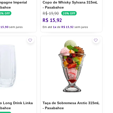
mpagne Imperial
Copo de Whisky Sylvana 315mL
abahce
- Pasabahce
R$
19
,
90
0%
OFF
20%
OFF
R$
15
,
92
15
,
90
sem juros
Em até
1
de
R$
15
,
92
sem juros
o Long Drink Linka
Taça de Sobremesa Arctic 315mL
abahce
- Pasabahce