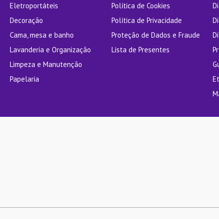
Eletroportáteis
Política de Cookies
D
Decoração
Política de Privacidade
D
Cama, mesa e banho
Proteção de Dados e Fraude
Di
Lavanderia e Organização
Lista de Presentes
P
Limpeza e Manutenção
G
Papelaria
E
M