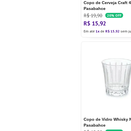
Copo de Cerveja Craft 
Pasabahce
R$
19
,
90
20%
OFF
R$
15
,
92
Em até
1
de
R$
15
,
92
sem ju
Copo de Vidro Whisky N
Pasabahce