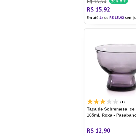
R$
19
,
90
20%
OFF
R$
15
,
92
Em até
1
de
R$
15
,
92
sem ju
(1)
Taça de Sobremesa Ice 
165mL Roxa - Pasabah
R$
12
,
90