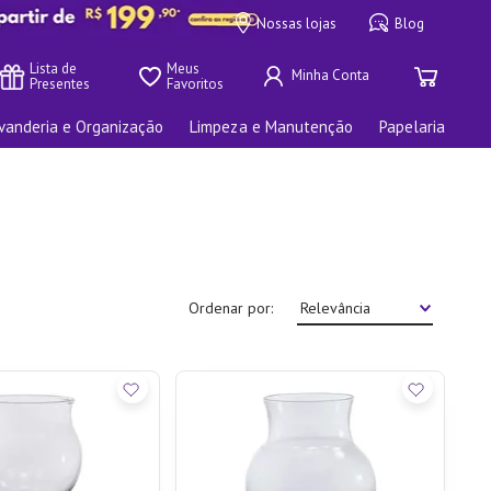
Nossas lojas
Blog
Lista de 
Meus 
Presentes
Favoritos
vanderia e Organização
Limpeza e Manutenção
Papelaria
Ordenar por
Relevância