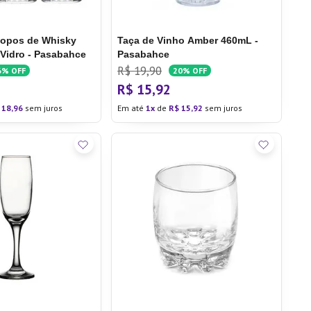
Copos de Whisky
Taça de Vinho Amber 460mL -
Vidro - Pasabahce
Pasabahce
R$
19
,
90
6%
OFF
20%
OFF
R$
15
,
92
18
,
96
sem juros
Em até
1
de
R$
15
,
92
sem juros