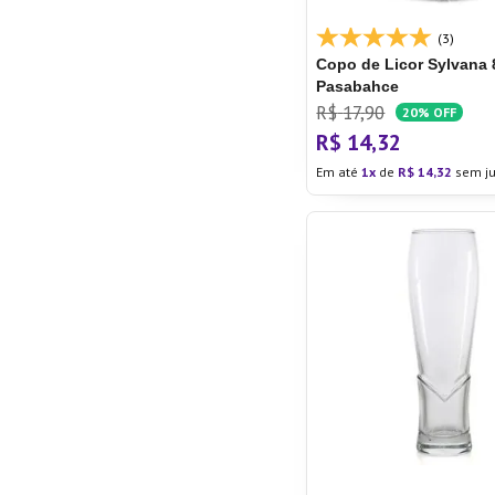
(3)
Copo de Licor Sylvana 
Pasabahce
R$
17
,
90
20%
OFF
R$
14
,
32
Em até
1
de
R$
14
,
32
sem ju