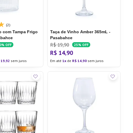
(2)
ro com Tampa Frigo
Taça de Vinho Amber 365mL -
abahce
Pasabahce
R$
19
,
90
0%
OFF
25%
OFF
R$
14
,
90
19
,
92
sem juros
Em até
1
de
R$
14
,
90
sem juros