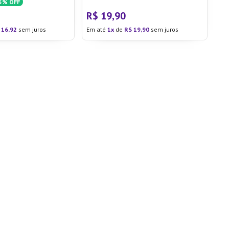
5%
OFF
R$
19
,
90
16
,
92
sem juros
Em até
1
de
R$
19
,
90
sem juros