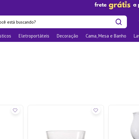
cê está buscando?
sticos
Eletroportáteis
Decoração
Cama, Mesa e Banho
La
is buscados
las
os
nizadores
bu
o
te
elho Jantar
ra