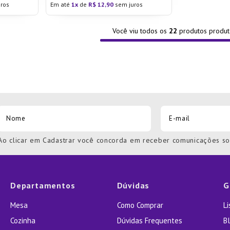
ros
Em até
1
de
R$
12
,
90
sem juros
Você viu todos os
22
produtos
Ao clicar em Cadastrar você concorda em receber comunicações s
Departamentos
Dúvidas
G
Mesa
Como Comprar
L
Cozinha
Dúvidas Frequentes
Bl