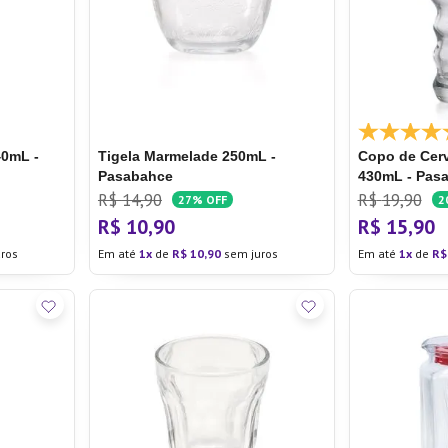
ra
40mL -
Tigela Marmelade 250mL -
Copo de Cerv
Pasabahce
430mL - Pas
R$
14
,
90
R$
19
,
90
27%
OFF
2
R$
10
,
90
R$
15
,
90
ros
Em até
1
de
R$
10
,
90
sem juros
Em até
1
de
R$