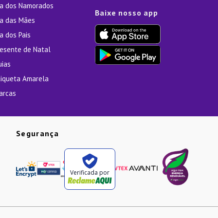
ia dos Namorados
Baixe nosso app
ia das Mães
a dos Pais
resente de Natal
uias
tiqueta Amarela
arcas
Segurança
Verificada por