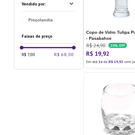
Preçolandia
Copo de Vidro Tulipa 
Faixas de preço
- Pasabahce
R$
24
,
90
20%
OFF
R$
19
,
92
R$ 7,00
R$ 68,00
Em até
1
de
R$
19
,
92
sem ju