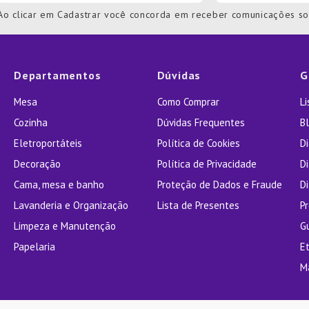
Ao clicar em Cadastrar você concorda em receber comunicações s
Departamentos
Dúvidas
G
Mesa
Como Comprar
L
Cozinha
Dúvidas Frequentes
Bl
Eletroportáteis
Política de Cookies
D
Decoração
Política de Privacidade
D
Cama, mesa e banho
Proteção de Dados e Fraude
Di
Lavanderia e Organização
Lista de Presentes
P
Limpeza e Manutenção
G
Papelaria
E
M