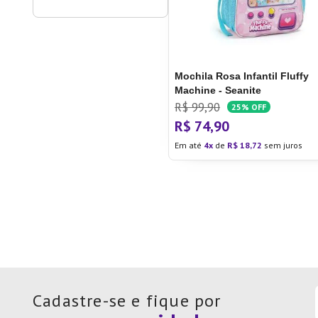
Mochila Rosa Infantil Fluffy
Machine - Seanite
R$
99
,
90
25%
OFF
R$
74
,
90
Em até
4
de
R$
18
,
72
sem juros
Cadastre-se e fique por