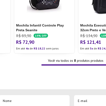
Mochila Infantil Controle Play
Mochila Execut
Preta Seanite
32cm Preto e Ve
R$
89
,
90
R$
134
,
90
19%
OFF
10
R$
72
,
90
R$
121
,
41
Em até
4
de
R$
18
,
22
sem juros
Em até
5
de
R$
24
,
Você viu todos os
8
produtos