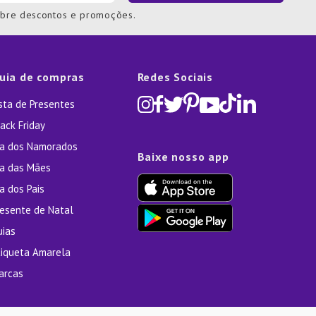
obre descontos e promoções.
uia de compras
Redes Sociais
ista de Presentes
ack Friday
ia dos Namorados
Baixe nosso app
ia das Mães
a dos Pais
resente de Natal
uias
tiqueta Amarela
arcas