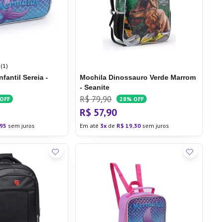
(1)
nfantil Sereia -
Mochila Dinossauro Verde Marrom
- Seanite
R$
79
,
90
OFF
28%
OFF
R$
57
,
90
95
sem juros
Em até
3
de
R$
19
,
30
sem juros