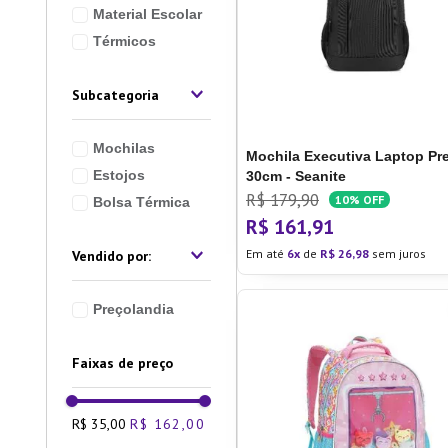
Material Escolar
10
º
Pane
Térmicos
Subcategoria
Mochilas
Mochila Executiva Laptop Pr
Estojos
30cm - Seanite
R$
179
,
90
10%
OFF
Bolsa Térmica
R$
161
,
91
Em até
6
de
R$
26
,
98
sem juros
Preçolandia
Faixas de preço
R$ 35,00
R$ 162,00