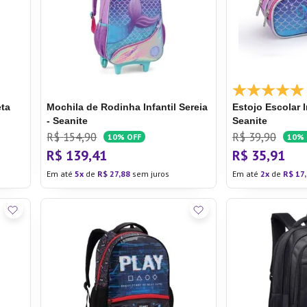
la Pressão
eta
Mochila de Rodinha Infantil Sereia
Estojo Escolar I
- Seanite
Seanite
R$
154
,
90
R$
39
,
90
10%
OFF
10%
R$
139
,
41
R$
35
,
91
Em até
5
de
R$
27
,
88
sem juros
Em até
2
de
R$
17
,