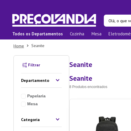
Olá, o que vo
Todos os Departamentos
Cozinha
Mesa
Eletrodomé
Termos ma
Seanite
1
º
Prat
2
º
Pane
Seanite
3
º
Orga
Seanite
4
º
Bam
Departamento
5
º
Prat
8
Produtos
Papelaria
6
º
Tape
Mesa
7
º
Copo
8
º
Apar
Categoria
9
º
Lixei