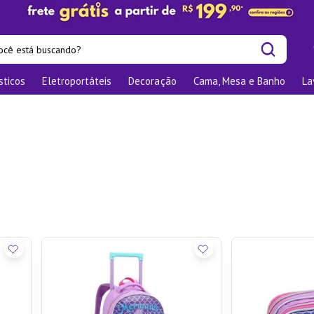
cê está buscando?
sticos
Eletroportáteis
Decoração
Cama, Mesa e Banho
La
is buscados
os
las
nizadores
bu
o
te
elho Jantar
ra