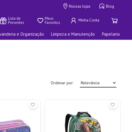
Nossas lojas
Blog
Lista de 
Meus 
Presentes
Favoritos
vanderia e Organização
Limpeza e Manutenção
Papelaria
Ordenar por
Relevância