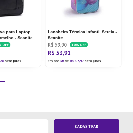
iva para Laptop
Lancheira Térmica Infantil Sereia -
rmelho - Seanite
Seanite
R$
59
,
90
%
OFF
10%
OFF
R$
53
,
91
28
sem juros
Em até
3
de
R$
17
,
97
sem juros
CADASTRAR