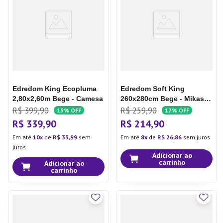
7
º
Tapete
8
º
Aparelho Jantar
9
º
Xicara
10
º
Lixeira
Edredom King Ecopluma
Edredom Soft King
2,80x2,60m Bege - Camesa
260x280cm Bege - Mikasa
By Chalesco
R$
399
,
90
R$
259
,
90
15%
OFF
17%
OFF
R$
339
,
90
R$
214
,
90
Em até
10
de
R$
33
,
99
sem
Em até
8
de
R$
26
,
86
sem juros
juros
Adicionar ao
carrinho
Adicionar ao
carrinho