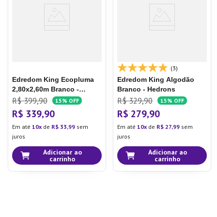
(3)
Edredom King Ecopluma
Edredom King Algodão
2,80x2,60m Branco -
Branco - Hedrons
Camesa
R$
399
,
90
R$
329
,
90
15%
OFF
15%
OFF
R$
339
,
90
R$
279
,
90
Em até
10
de
R$
33
,
99
sem
Em até
10
de
R$
27
,
99
sem
juros
juros
Adicionar ao
Adicionar ao
carrinho
carrinho