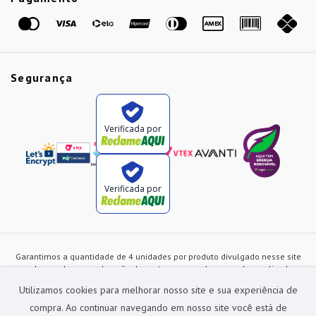
Marcas
Segurança
Verificada por
Verificada por
Garantimos a quantidade de 4 unidades por produto divulgado nesse site
ou de acordo com a duração dos estoques, sendo as vendas realizadas
apenas no varejo. Os preços e as condições de pagamento poderão ser
Utilizamos cookies para melhorar nosso site e sua experiência de
alterados a qualquer instante sem prévia comunicação e são exclusivos
para a loja virtual, não restando nenhuma obrigação de prática similar nas
compra. Ao continuar navegando em nosso site você está de