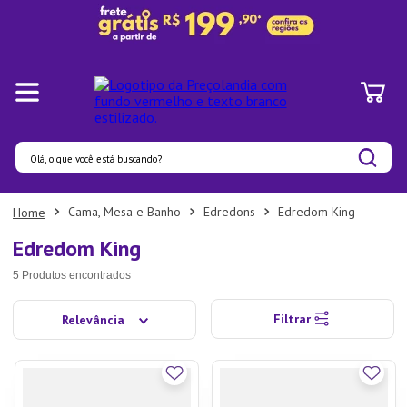
Olá, o que você está buscando?
Termos mais buscados
Cama, Mesa e Banho
Edredons
Edredom King
1
º
Panelas
Edredom King
2
º
Pratos
5
Produtos
3
º
Organizadores
Filtrar
Relevância
4
º
Bambu
5
º
Prato
6
º
Copo